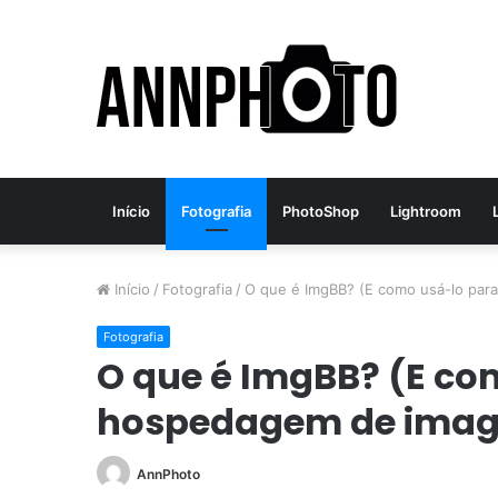
Início
Fotografia
PhotoShop
Lightroom
Início
/
Fotografia
/
O que é ImgBB? (E como usá-lo par
Fotografia
O que é ImgBB? (E co
hospedagem de image
AnnPhoto