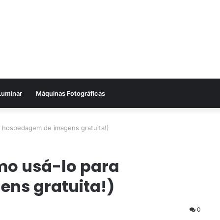
Luminar
Máquinas Fotográficas
a hospedagem de imagens gratuita!)
mo usá-lo para
ns gratuita!)
0