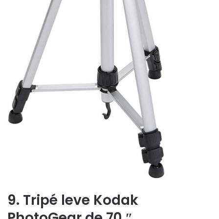
9. Tripé leve Kodak
PhotoGear de 70 ″