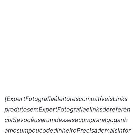
[ExpertFotografiaéleitorescompatíveisLinks
produtosemExpertFotografiaelinksdereferên
ciaSevocêusarumdessesecompraralgoganh
amosumpoucodedinheiroPrecisademaisinfor