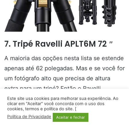
7. Tripé Ravelli APLT6M 72 ″
A maioria das opções nesta lista se estende
apenas até 62 polegadas. Mas e se você for
um fotógrafo alto que precisa de altura
extra para um tripé? Então o Ravelli
APLT6M é para você.
Este site usa cookies para melhorar sua experiência. Ao
clicar em "Aceitar" você concorda com o uso dos
cookies, termos e política do site. [
Este tripé é relativamente compacto, mas
Política de Privacidade
Aceitar e fechar
se estende pelo menos 30 centímetros
Facebook
Twitter
WhatsApp
Telegram