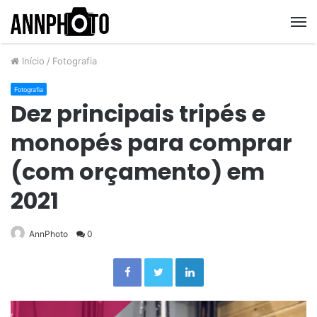
M
Início
/
Fotografia
Fotografia
Dez principais tripés e
monopés para comprar
(com orçamento) em
2021
AnnPhoto
0
Facebook
Twitter
Linkedin