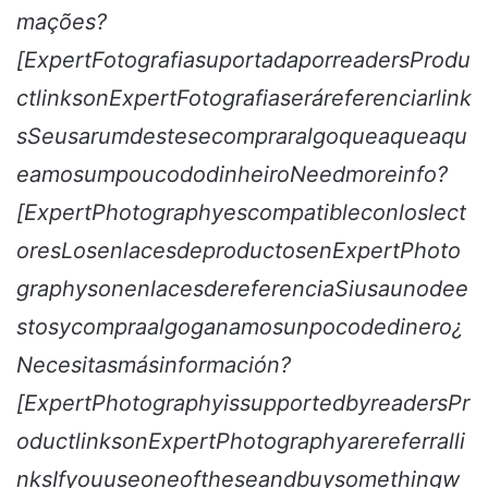
mações?
[ExpertFotografiasuportadaporreadersProdu
ctlinksonExpertFotografiaseráreferenciarlink
sSeusarumdestesecompraralgoqueaqueaqu
eamosumpoucododinheiroNeedmoreinfo?
[ExpertPhotographyescompatibleconloslect
oresLosenlacesdeproductosenExpertPhoto
graphysonenlacesdereferenciaSiusaunodee
stosycompraalgoganamosunpocodedinero¿
Necesitasmásinformación?
[ExpertPhotographyissupportedbyreadersPr
oductlinksonExpertPhotographyarereferralli
nksIfyouuseoneoftheseandbuysomethingw