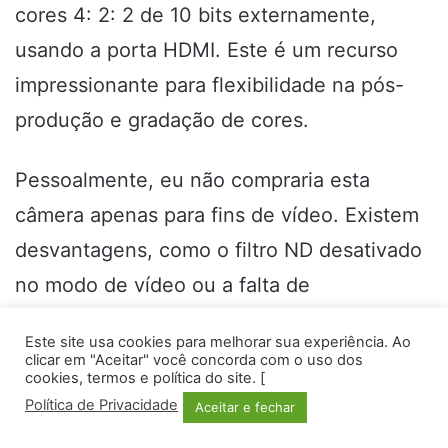
cores 4: 2: 2 de 10 bits externamente,
usando a porta HDMI. Este é um recurso
impressionante para flexibilidade na pós-
produção e gradação de cores.
Pessoalmente, eu não compraria esta
câmera apenas para fins de vídeo. Existem
desvantagens, como o filtro ND desativado
no modo de vídeo ou a falta de
estabilização. Sim, infelizmente, não há IBIS
Este site usa cookies para melhorar sua experiência. Ao
(estabilização no corpo) ou estabilização de
clicar em "Aceitar" você concorda com o uso dos
cookies, termos e política do site. [
lente ao gravar vídeos. Portanto, sem um
Política de Privacidade
Aceitar e fechar
gimbal ou tripé, ele certamente tem suas
Facebook
Twitter
WhatsApp
Telegram