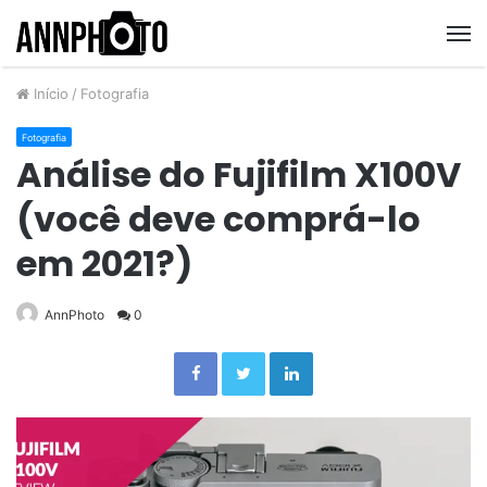
M
Início
/
Fotografia
Fotografia
Análise do Fujifilm X100V
(você deve comprá-lo
em 2021?)
AnnPhoto
0
Facebook
Twitter
Linkedin