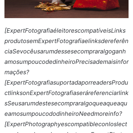
[ExpertFotografiaéleitorescompatíveisLinks
produtosemExpertFotografiaelinksdereferên
ciaSevocêusarumdessesecompraralgoganh
amosumpoucodedinheiroPrecisademaisinfor
mações?
[ExpertFotografiasuportadaporreadersProdu
ctlinksonExpertFotografiaseráreferenciarlink
sSeusarumdestesecompraralgoqueaqueaqu
eamosumpoucododinheiroNeedmoreinfo?
[ExpertPhotographyescompatibleconloslect