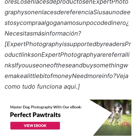
oresLosenlacesdeproductosenExpertPhoto
graphysonenlacesdereferenciaSiusaunodee
stosycompraalgoganamosunpocodedinero¿
Necesitasmásinformación?
[ExpertPhotographyissupportedbyreadersPr
oductlinksonExpertPhotographyarereferralli
nksIfyouuseoneoftheseandbuysomethingw
emakealittlebitofmoneyNeedmoreinfo?
Veja
como tudo funciona aqui
.]