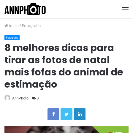
M
Início
/
Fotografia
Fotografia
8 melhores dicas para
tirar as fotos de natal
mais fofas do animal de
estimação
AnnPhoto
0
Facebook
Twitter
Linkedin