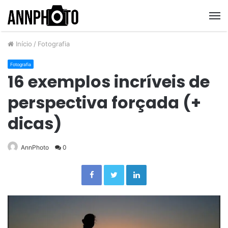
M
Início
/
Fotografia
Fotografia
16 exemplos incríveis de
perspectiva forçada (+
dicas)
AnnPhoto
0
Facebook
Twitter
Linkedin