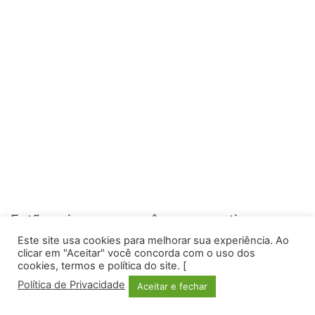
Então saia com sua câmera e pratique.
Este site usa cookies para melhorar sua experiência. Ao
Preste muita atenção ao posicionamento,
clicar em "Aceitar" você concorda com o uso dos
cookies, termos e política do site. [
controle suas configurações e selecione os
Política de Privacidade
Aceitar e fechar
assuntos perfeitos para o primeiro plano e o
Facebook
Twitter
WhatsApp
Telegram