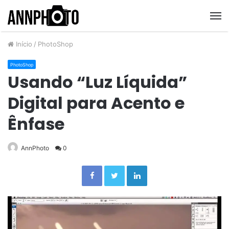
M
Início
/
PhotoShop
PhotoShop
Usando “Luz Líquida”
Digital para Acento e
Ênfase
AnnPhoto
0
Facebook
Twitter
Linkedin