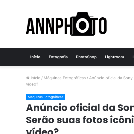
Início
Fotografia
PhotoShop
Lightroom
Início
/
Máquinas Fotográficas
/
Anúncio oficial da Sony 
vídeo?
Máquinas Fotográficas
Anúncio oficial da Sony
Serão suas fotos icôn
vídeo?