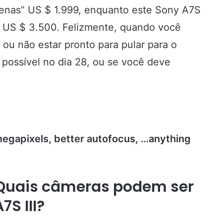
penas” US $ 1.999, enquanto este Sony A7S
té US $ 3.500. Felizmente, quando você
e ou não estar pronto para pular para o
possível no dia 28, ou se você deve
megapixels, better autofocus, …anything
| Quais câmeras podem ser
S III?