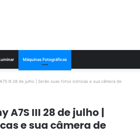
Luminar
Máquinas Fotográficas
A7S III 28 de julho | Serão suas fotos icônicas e sua câmera de
 A7S III 28 de julho |
icas e sua câmera de