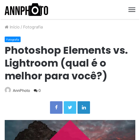
M
Início
/
Fotografia
Fotografia
Photoshop Elements vs.
Lightroom (qual é o
melhor para você?)
AnnPhoto
0
Facebook
Twitter
Linkedin