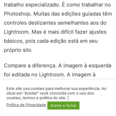
trabalho especializado. É como trabalhar no
Photoshop. Muitas das edições guiadas têm
controles deslizantes semelhantes aos do
Lightroom. Mas é mais difícil fazer ajustes
básicos, pois cada edição está em seu
próprio silo.
Compare a diferença. A imagem à esquerda
foi editada no Lightroom. A imagem à
direita foi editada no Elements.
Este site usa cookies para melhorar sua experiência. Ao
clicar em "Aceitar" você concorda com o uso dos
cookies, termos e política do site. [
[TwentyTwenty]
Política de Privacidade
Aceitar e fechar
Facebook
Twitter
WhatsApp
Telegram