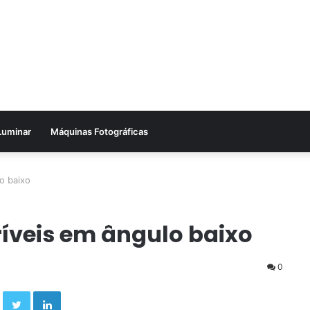
Luminar
Máquinas Fotográficas
lo baixo
críveis em ângulo baixo
0
Facebook
Twitter
Linkedin