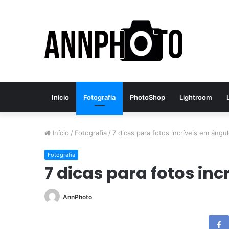
Início
Fotografia
PhotoShop
Lightroom
Início
/
Fotografia
/
7 dicas para fotos incríveis em ângu
Fotografia
7 dicas para fotos in
AnnPhoto