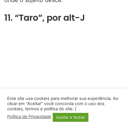
onde o sujeito desce.
11. “Taro”, por alt-J
Este site usa cookies para melhorar sua experiência. Ao
clicar em "Aceitar" você concorda com o uso dos
cookies, termos e política do site. [
Política de Privacidade
Aceitar e fechar
Facebook
Twitter
WhatsApp
Telegram