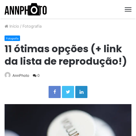
M
Início
/
Fotografia
Fotografia
11 ótimas opções (+ link
da lista de reprodução!)
AnnPhoto
0
Facebook
Twitter
Linkedin